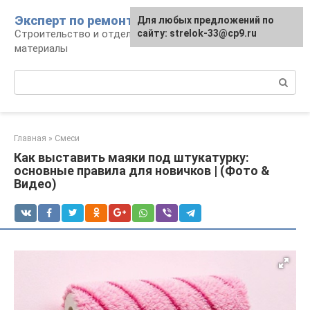
Перейти
Эксперт по ремонту
Для любых предложений по
Для любых предложений по
к
Строительство и отделка: работы и
сайту: strelok-33@cp9.ru
сайту: strelok-33@cp9.ru
контенту
материалы
Поиск:
Главная
»
Смеси
Как выставить маяки под штукатурку:
основные правила для новичков | (Фото &
Видео)