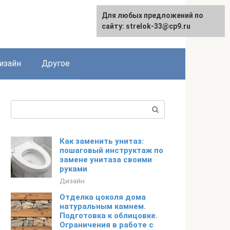
Для любых предложений по
Для любых предложений по
сайту: strelok-33@cp9.ru
сайту: strelok-33@cp9.ru
изайн
Другое
Поиск:
Как заменить унитаз:
пошаговый инструктаж по
замене унитаза своими
руками
Дизайн
Отделка цоколя дома
натуральным камнем.
Подготовка к облицовке.
Ограничения в работе с