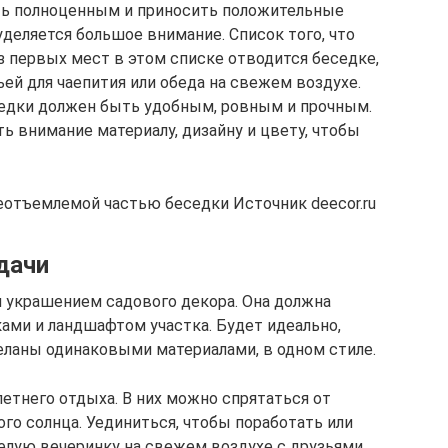
ть полноценным и приносить положительные
деляется большое внимание. Список того, что
з первых мест в этом списке отводится беседке,
ей для чаепития или обеда на свежем воздухе.
седки должен быть удобным, ровным и прочным.
ь внимание материалу, дизайну и цвету, чтобы
отъемлемой частью беседки Источник deecor.ru
дачи
 украшением садового декора. Она должна
ми и ландшафтом участка. Будет идеально,
еланы одинаковыми материалами, в одном стиле.
етнего отдыха. В них можно спрятаться от
го солнца. Уединиться, чтобы поработать или
селую вечеринку на свежем воздухе с друзьями.