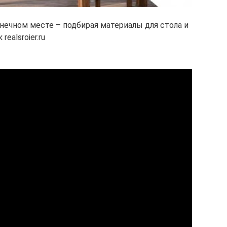
нечном месте – подбирая материалы для стола и
ealsroier.ru