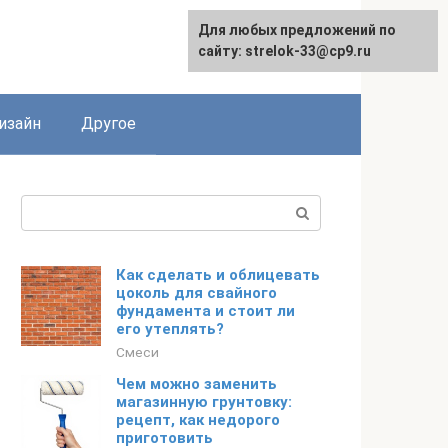
Для любых предложений по
Для любых предложений по
сайту: strelok-33@cp9.ru
сайту: strelok-33@cp9.ru
изайн
Другое
Поиск:
Как сделать и облицевать
цоколь для свайного
фундамента и стоит ли
его утеплять?
Смеси
Чем можно заменить
магазинную грунтовку:
рецепт, как недорого
приготовить