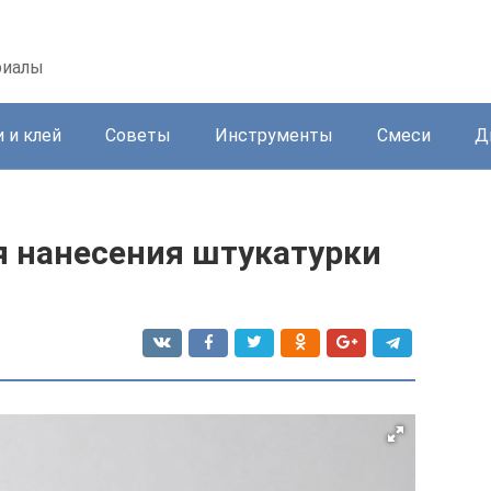
риалы
 и клей
Советы
Инструменты
Смеси
Д
я нанесения штукатурки