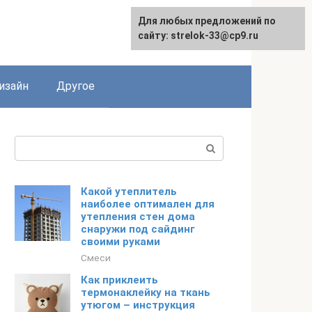
Для любых предложений по
Для любых предложений по
сайту: strelok-33@cp9.ru
сайту: strelok-33@cp9.ru
изайн
Другое
Поиск:
Какой утеплитель
наиболее оптимален для
утепления стен дома
снаружи под сайдинг
своими руками
Смеси
Как приклеить
термонаклейку на ткань
утюгом – инструкция