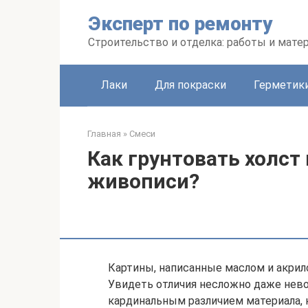
Перейти
Эксперт по ремонту
к
контенту
Строительство и отделка: работы и мате
Лаки
Для покраски
Герметики
Главная
»
Смеси
Как грунтовать холст
живописи?
Картины, написанные маслом и акрил
Увидеть отличия несложно даже нев
кардинальным различием материала, 