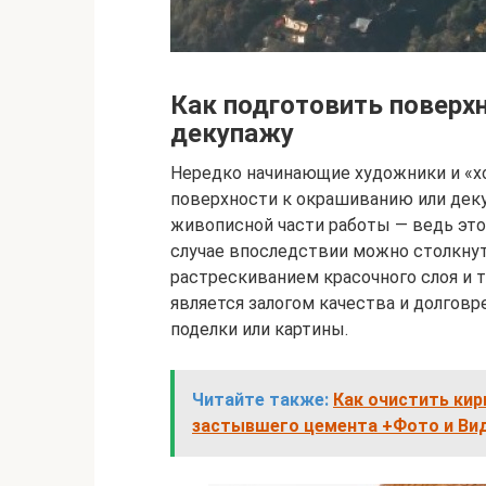
Как подготовить поверх
декупажу
Нередко начинающие художники и «х
поверхности к окрашиванию или деку
живописной части работы — ведь это
случае впоследствии можно столкнут
растрескиванием красочного слоя и т
является залогом качества и долгов
поделки или картины.
Читайте также:
Как очистить кир
застывшего цемента +Фото и Ви