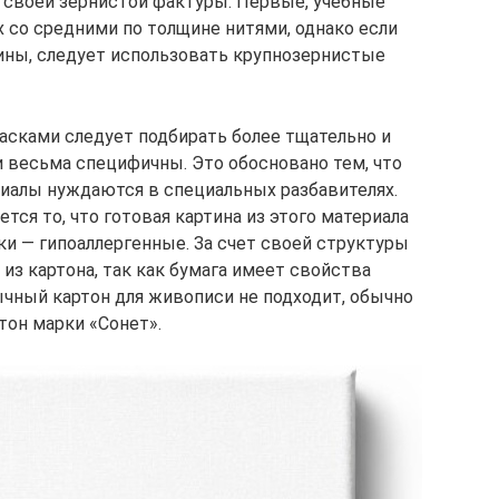
 своей зернистой фактуры. Первые, учебные
 со средними по толщине нитями, однако если
ины, следует использовать крупнозернистые
асками следует подбирать более тщательно и
и весьма специфичны. Это обосновано тем, что
риалы нуждаются в специальных разбавителях.
ся то, что готовая картина из этого материала
ки — гипоаллергенные. За счет своей структуры
 из картона, так как бумага имеет свойства
чный картон для живописи не подходит, обычно
тон марки «Сонет».