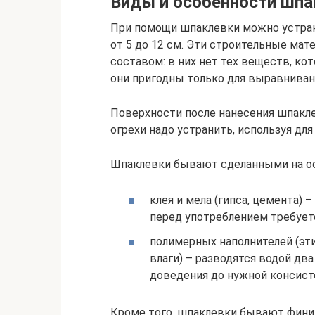
Виды и особенности шп
При помощи шпаклевки можно устра
от 5 до 12 см. Эти строительные ма
составом: в них нет тех веществ, к
они пригодны только для выравниван
Поверхности после нанесения шпакле
огрехи надо устранить, используя д
Шпаклевки бывают сделанными на о
клея и мела (гипса, цемента) 
перед употреблением требует
полимерных наполнителей (эт
влаги) – разводятся водой два
доведения до нужной консист
Кроме того, шпаклевки бывают фин