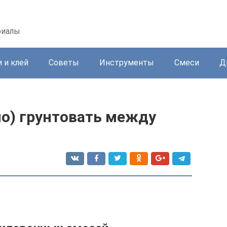
риалы
 и клей
Советы
Инструменты
Смеси
Д
но) грунтовать между