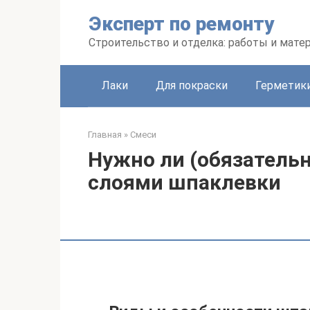
Перейти
Эксперт по ремонту
к
контенту
Строительство и отделка: работы и мате
Лаки
Для покраски
Герметики
Главная
»
Смеси
Нужно ли (обязатель
слоями шпаклевки