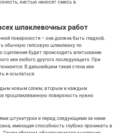
хность, кистью наносят смесь в
 всех шпаклевочных работ
ной поверхности – она должна быть гладкой,
ить обычную гипсовую шпаклевку по
о сцепления будет происходить впитывание
ого или любого другого последующего. При
понизится. В дальнейшем такая стена или
ть и осыпаться.
аждым новым слоем, вторым и каждым
ке прошпаклеванную поверхность нужно
ми штукатурки и перед следующими за ними
овка, имеющая способность глубоко проникать в
. Таким образом, обеспечивается сцепление