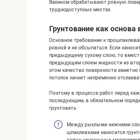
Валиком обрабатывают ровную повер
труднодоступных местах.
Грунтование как основа
Основное требование к прошпаклеван
ровной и не обсыпаться. Если нанос
предыдущему сухому слою, то вмест
предыдущим слоем жидкости из втор
этом качество поверхности заметно 
потолок начнет непременно отслаива
Поэтому в процессе работ перед к
последующим, в обязательном поряд
грунтовать:
Между рыхлыми нижними слоя
шпаклевками наносится грунт
толщу нанесенных материалов