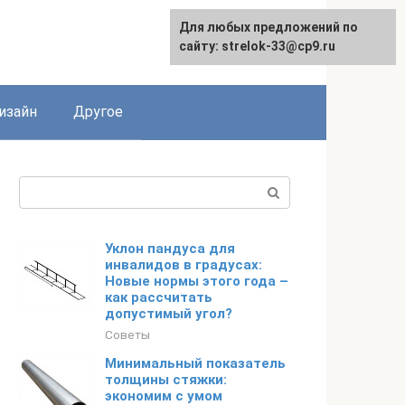
Для любых предложений по
Для любых предложений по
сайту: strelok-33@cp9.ru
сайту: strelok-33@cp9.ru
изайн
Другое
Поиск:
Уклон пандуса для
инвалидов в градусах:
Новые нормы этого года –
как рассчитать
допустимый угол?
Советы
Минимальный показатель
толщины стяжки:
экономим с умом