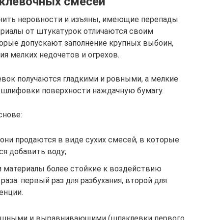
аклевочных смесей
нить неровности и изъяны, имеющие перепады
териалы от штукатурок отличаются своим
оторые допускают заполнение крупных выбоин,
ия мелких недочетов и огрехов.
вок получаются гладкими и ровными, а мелкие
ля шлифовки поверхности наждачную бумагу.
снове:
– они продаются в виде сухих смесей, в которые
ся добавить воду;
и материалы более стойкие к воздействию
 раза: первый раз для разбухания, второй для
енции.
ишными и выравнивающими (шпаклевки первого