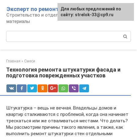
Перейти
Эксперт по ремонту
Для любых предложений по
Для любых предложений по
к
Строительство и отделка: работы и
сайту: strelok-33@cp9.ru
сайту: strelok-33@cp9.ru
контенту
материалы
Поиск:
Главная
»
Смеси
Технология ремонта штукатурки фасада и
подготовка поврежденных участков
Штукатурка – вещь не вечная. Владельцы домов и
квартир сталкиваются с проблемой, когда она начинает
трескаться или же отваливаться местами. Что делать?
Мы рассмотрим причины такого явления, а также, как
выполнить ремонт штукатурки стен отдельными