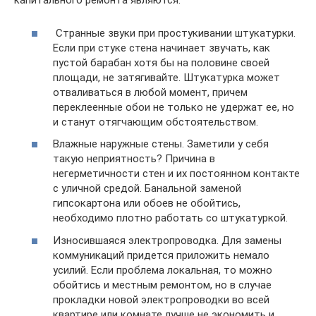
капитального ремонта являются:
Странные звуки при простукивании штукатурки.
Если при стуке стена начинает звучать, как
пустой барабан хотя бы на половине своей
площади, не затягивайте. Штукатурка может
отваливаться в любой момент, причем
переклеенные обои не только не удержат ее, но
и станут отягчающим обстоятельством.
Влажные наружные стены. Заметили у себя
такую неприятность? Причина в
негерметичности стен и их постоянном контакте
с уличной средой. Банальной заменой
гипсокартона или обоев не обойтись,
необходимо плотно работать со штукатуркой.
Износившаяся электропроводка. Для замены
коммуникаций придется приложить немало
усилий. Если проблема локальная, то можно
обойтись и местным ремонтом, но в случае
прокладки новой электропроводки во всей
квартире или комнате лучше не экономить и