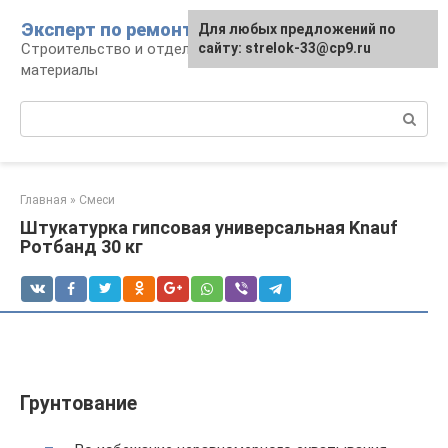
Перейти
Эксперт по ремонту
Для любых предложений по
Для любых предложений по
к
Строительство и отделка: работы и
сайту: strelok-33@cp9.ru
сайту: strelok-33@cp9.ru
контенту
материалы
Поиск:
Главная
»
Смеси
Штукатурка гипсовая универсальная Knauf
Ротбанд 30 кг
Грунтование