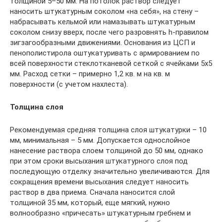
толщиной 5–50 мм. На потолок раствор следует
наносить штукатурным соколом «на себя», на стену –
набрасывать кельмой или намазывать штукатурным
соколом снизу вверх, после чего разровнять h-правилом
зигзагообразными движениями. Основания из ЦСП и
пенополистирола оштукатуривать с армированием по
всей поверхности стеклотканевой сеткой с ячейками 5х5
мм. Расход сетки – примерно 1,2 кв. м на кв. м
поверхности (с учетом нахлеста).
Толщина слоя
Рекомендуемая средняя толщина слоя штукатурки – 10
мм, минимальная – 5 мм. Допускается однослойное
нанесение раствора слоем толщиной до 50 мм, однако
при этом сроки высыхания штукатурного слоя под
последующую отделку значительно увеличиваются. Для
сокращения времени высыхания следует наносить
раствор в два приема. Сначала наносится слой
толщиной 35 мм, который, еще мягкий, нужно
волнообразно «причесать» штукатурным гребнем и