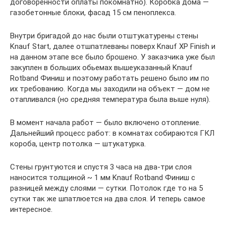
договоренности оплаты покомнатно). Коробка дома —
газобетонные блоки, фасад 15 см пеноплекса.
Внутри бригадой до нас были отштукатурены стены
Knauf Start, далее отшпатлеваны поверх Knauf XP Finish и
на данном этапе все было брошено. У заказчика уже был
закуплен в больших обьемах вышеуказанный Knauf
Rotband Финиш и поэтому работать решено было им по
их требованию. Когда мы заходили на объект — дом не
отапливался (но средняя температура была выше нуля).
В момент начала работ — было включено отопление.
Дальнейший процесс работ: в комнатах собираются ГКЛ
короба, центр потолка — штукатурка.
Стены грунтуются и спустя 3 часа на два-три слоя
наносится толщиной ~ 1 мм Knauf Rotband Финиш с
разницей между слоями — сутки. Потолок где то на 5
сутки так же шпатлюется на два слоя. И теперь самое
интересное.