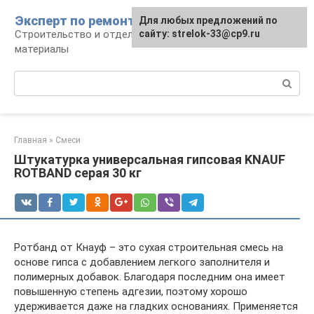
Перейти
Эксперт по ремонту
Для любых предложений по
Для любых предложений по
к
Строительство и отделка: работы и
сайту: strelok-33@cp9.ru
сайту: strelok-33@cp9.ru
контенту
материалы
Поиск:
Главная
»
Смеси
Штукатурка универсальная гипсовая KNAUF
ROTBAND серая 30 кг
Ротбанд от Кнауф – это сухая строительная смесь на
основе гипса с добавлением легкого заполнителя и
полимерных добавок. Благодаря последним она имеет
повышенную степень адгезии, поэтому хорошо
удерживается даже на гладких основаниях. Применяется