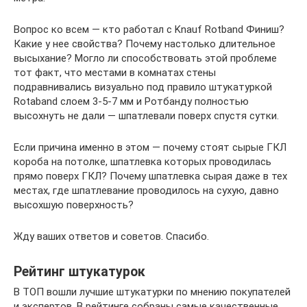
Вопрос ко всем — кто работал с Knauf Rotband Финиш?
Какие у нее свойства? Почему настолько длительное
высыхание? Могло ли способствовать этой проблеме
тот факт, что местами в комнатах стены
подравнивались визуально под правило штукатуркой
Rotaband слоем 3-5-7 мм и Ротбанду полностью
высохнуть не дали — шпатлевали поверх спустя сутки.
Если причина именно в этом — почему стоят сырые ГКЛ
короба на потолке, шпатлевка которых проводилась
прямо поверх ГКЛ? Почему шпатлевка сырая даже в тех
местах, где шпатлевание проводилось на сухую, давно
высохшую поверхность?
Жду ваших ответов и советов. Спасибо.
Рейтинг штукатурок
В ТОП вошли лучшие штукатурки по мнению покупателей
и экспертов. В рейтинге собраны самые качественные