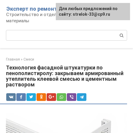
Перейти
Эксперт по ремонту
Для любых предложений по
Для любых предложений по
к
Строительство и отделка: работы и
сайту: strelok-33@cp9.ru
сайту: strelok-33@cp9.ru
контенту
материалы
Поиск:
Главная
»
Смеси
Технология фасадной штукатурки по
пенополистиролу: закрываем армированный
утеплитель клеевой смесью и цементным
раствором