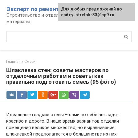
Перейти
Эксперт по ремонту
Для любых предложений по
Для любых предложений по
к
Строительство и отделка: работы и
сайту: strelok-33@cp9.ru
сайту: strelok-33@cp9.ru
контенту
материалы
Поиск:
Главная
»
Смеси
Шпаклевка стен: советы мастеров по
отделочным работам и советы как
правильно подготовить смесь (95 фото)
Идеальные гладкие стены – сами по себе выглядят
красиво и дорого. В наше время вариантов отделки
помещения великое множество, но выравнивание
шпаклевкой предполагается в большинстве из них.