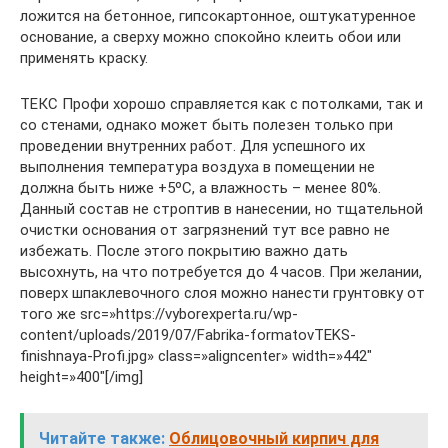
ложится на бетонное, гипсокартонное, оштукатуренное
основание, а сверху можно спокойно клеить обои или
применять краску.
ТЕКС Профи хорошо справляется как с потолками, так и
со стенами, однако может быть полезен только при
проведении внутренних работ. Для успешного их
выполнения температура воздуха в помещении не
должна быть ниже +5ºC, а влажность – менее 80%.
Данный состав не строптив в нанесении, но тщательной
очистки основания от загрязнений тут все равно не
избежать. После этого покрытию важно дать
высохнуть, на что потребуется до 4 часов. При желании,
поверх шпаклевочного слоя можно нанести грунтовку от
того же src=»https://vyborexperta.ru/wp-
content/uploads/2019/07/Fabrika-formatovTEKS-
finishnaya-Profi.jpg» class=»aligncenter» width=»442″
height=»400″[/img]
Читайте также:
Облицовочный кирпич для