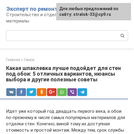
Перейти
Эксперт по ремонту
Для любых предложений по
Для любых предложений по
к
Строительство и отделка: работы и
сайту: strelok-33@cp9.ru
сайту: strelok-33@cp9.ru
контенту
материалы
Поиск:
Главная
»
Смеси
Какая шпаклевка лучше подойдет для стен
под обои: 5 отличных вариантов, нюансы
выбора и другие полезные советы
Идет уже который год двадцать первого века, а обои
по-прежнему в числе самых популярных материалов для
отделки стен. Конечно, виной тому их доступная
стоимость и простой монтаж. Между тем, срок службы