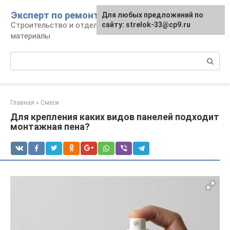
Перейти
Эксперт по ремонту
Для любых предложений по
Для любых предложений по
к
Строительство и отделка: работы и
сайту: strelok-33@cp9.ru
сайту: strelok-33@cp9.ru
контенту
материалы
Поиск:
Главная
»
Смеси
Для крепления каких видов панелей подходит
монтажная пена?