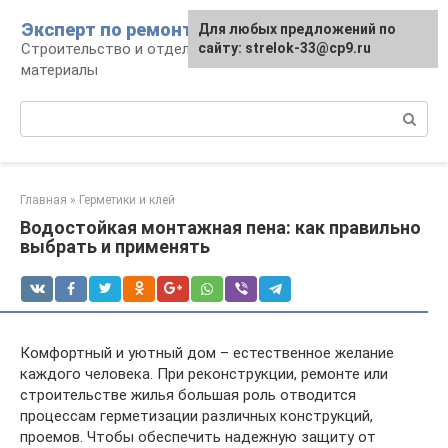
Перейти
Эксперт по ремонту
Для любых предложений по
Для любых предложений по
к
Строительство и отделка: работы и
сайту: strelok-33@cp9.ru
сайту: strelok-33@cp9.ru
контенту
материалы
Поиск:
Главная
»
Герметики и клей
Водостойкая монтажная пена: как правильно
выбрать и применять
Комфортный и уютный дом – естественное желание
каждого человека. При реконструкции, ремонте или
строительстве жилья большая роль отводится
процессам герметизации различных конструкций,
проемов. Чтобы обеспечить надежную защиту от