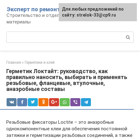
Перейти
Эксперт по ремонту
Для любых предложений по
Для любых предложений по
к
Строительство и отделка: работы и
сайту: strelok-33@cp9.ru
сайту: strelok-33@cp9.ru
контенту
материалы
Поиск:
Главная
»
Герметики и клей
Герметик Локтайт: руководство, как
правильно наносить, выбирать и применять
резьбовые, фланцевые, втулочные,
анаэробные составы
Резьбовые фиксаторы Loctite – это анаэробные
однокомпонентные клеи для обеспечения постоянной
затяжки и герметизации резьбовых соединений, а также