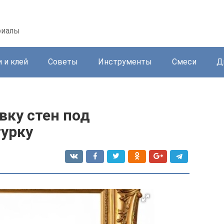
риалы
 и клей
Советы
Инструменты
Смеси
Д
вку стен под
урку