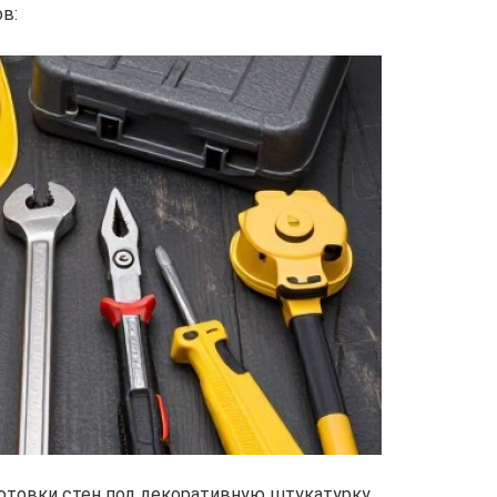
в:
отовки стен под декоративную штукатурку