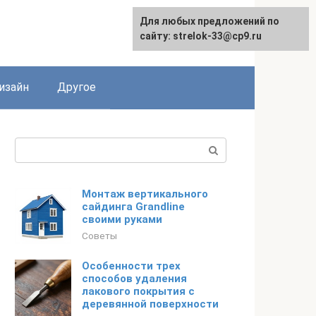
Для любых предложений по
Для любых предложений по
сайту: strelok-33@cp9.ru
сайту: strelok-33@cp9.ru
изайн
Другое
Поиск:
Монтаж вертикального
сайдинга Grandline
своими руками
Советы
Особенности трех
способов удаления
лакового покрытия с
деревянной поверхности