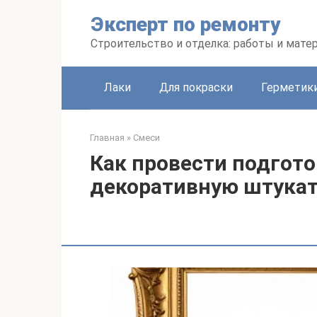
Перейти
Эксперт по ремонту
к
контенту
Строительство и отделка: работы и мате
Лаки
Для покраски
Герметики
Главная
»
Смеси
Как провести подгото
декоративную штукат