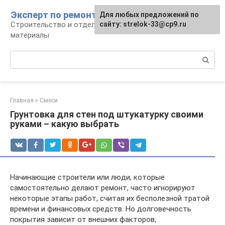
Перейти
Эксперт по ремонту
Для любых предложений по
Для любых предложений по
к
Строительство и отделка: работы и
сайту: strelok-33@cp9.ru
сайту: strelok-33@cp9.ru
контенту
материалы
Поиск:
Главная
»
Смеси
Грунтовка для стен под штукатурку своими
руками – какую выбрать
Начинающие строители или люди, которые
самостоятельно делают ремонт, часто игнорируют
некоторые этапы работ, считая их бесполезной тратой
времени и финансовых средств. Но долговечность
покрытия зависит от внешних факторов,