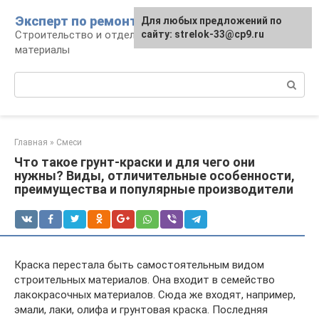
Перейти
Эксперт по ремонту
Для любых предложений по
Для любых предложений по
к
Строительство и отделка: работы и
сайту: strelok-33@cp9.ru
сайту: strelok-33@cp9.ru
контенту
материалы
Поиск:
Главная
»
Смеси
Что такое грунт-краски и для чего они
нужны? Виды, отличительные особенности,
преимущества и популярные производители
Краска перестала быть самостоятельным видом
строительных материалов. Она входит в семейство
лакокрасочных материалов. Сюда же входят, например,
эмали, лаки, олифа и грунтовая краска. Последняя