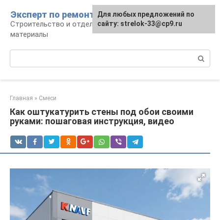
Перейти
Эксперт по ремонту
Для любых предложений по
Для любых предложений по
к
Строительство и отделка: работы и
сайту: strelok-33@cp9.ru
сайту: strelok-33@cp9.ru
контенту
материалы
Поиск:
Главная
»
Смеси
Как оштукатурить стены под обои своими
руками: пошаговая инструкция, видео