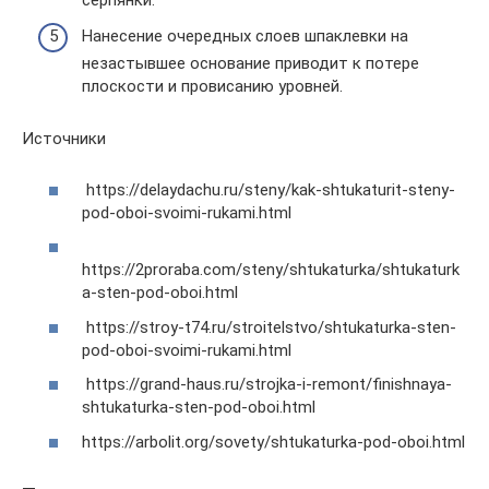
Нанесение очередных слоев шпаклевки на
незастывшее основание приводит к потере
плоскости и провисанию уровней.
Источники
https://delaydachu.ru/steny/kak-shtukaturit-steny-
pod-oboi-svoimi-rukami.html
https://2proraba.com/steny/shtukaturka/shtukaturk
a-sten-pod-oboi.html
https://stroy-t74.ru/stroitelstvo/shtukaturka-sten-
pod-oboi-svoimi-rukami.html
https://grand-haus.ru/strojka-i-remont/finishnaya-
shtukaturka-sten-pod-oboi.html
https://arbolit.org/sovety/shtukaturka-pod-oboi.html