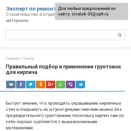
Перейти
Эксперт по ремонту
Для любых предложений по
Для любых предложений по
к
Строительство и отделка: работы и
сайту: strelok-33@cp9.ru
сайту: strelok-33@cp9.ru
контенту
материалы
Поиск:
Главная
»
Смеси
Правильный подбор и применение грунтовок
для кирпича
Бытует мнение, что проводить окрашивание кирпичных
стен и покрывать их штукатурными смесями можно без
предварительного грунтования, поскольку кирпич сам по
себе хорошо сцепляется с вышеуказанными
материалами.