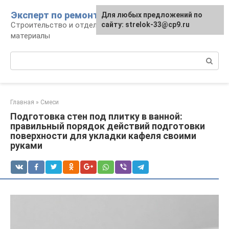
Перейти
Эксперт по ремонту
Для любых предложений по
Для любых предложений по
к
Строительство и отделка: работы и
сайту: strelok-33@cp9.ru
сайту: strelok-33@cp9.ru
контенту
материалы
Поиск:
Главная
»
Смеси
Подготовка стен под плитку в ванной:
правильный порядок действий подготовки
поверхности для укладки кафеля своими
руками