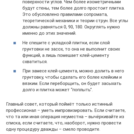
поверхности углов. Чем более изометричными
будут стены, тем более долго простоит плитка.
Это обусловлено правилами сопромата,
теоретической механики и теории струн. Все углы
должны равняться 0, 90, 180. Округлять нужно
именно до этих значений.
Не спешите с укладкой плитки, если слой
грунтовки не засох, то она не выполнит своих
функций, а лишь помешает клей-цементу
схватиться.
При замесе клей-цемента, можно долить в него
грунтовку, чтобы сделать его более клейким и
вязким. Если переборщить, он будет засыхать
долго и плитка может “поплыть”.
Главный совет, который поймёт только истинный
профессионал – уметь импровизировать. Если считаете,
что та или иная операция неуместна – вычёркивайте из
списка, если считаете, что, наоборот, нужно провести
одну процедуру дважды – смело проводите.