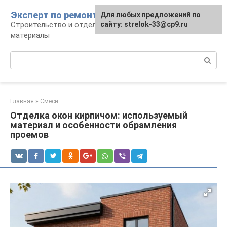
Перейти
Эксперт по ремонту
Для любых предложений по
Для любых предложений по
к
Строительство и отделка: работы и
сайту: strelok-33@cp9.ru
сайту: strelok-33@cp9.ru
контенту
материалы
Поиск:
Главная
»
Смеси
Отделка окон кирпичом: используемый
материал и особенности обрамления
проемов