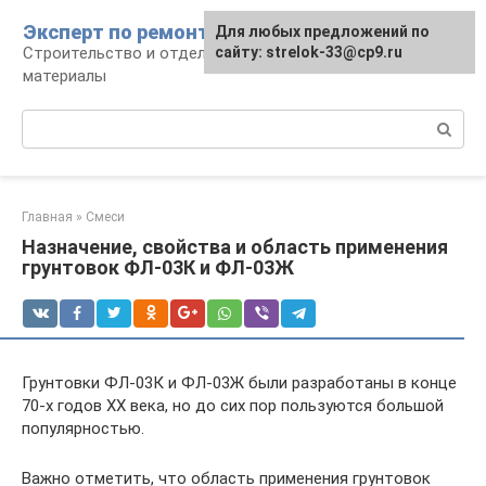
Перейти
Эксперт по ремонту
Для любых предложений по
Для любых предложений по
к
Строительство и отделка: работы и
сайту: strelok-33@cp9.ru
сайту: strelok-33@cp9.ru
контенту
материалы
Поиск:
Главная
»
Смеси
Назначение, свойства и область применения
грунтовок ФЛ-03К и ФЛ-03Ж
Грунтовки ФЛ-03К и ФЛ-03Ж были разработаны в конце
70-х годов ХХ века, но до сих пор пользуются большой
популярностью.
Важно отметить, что область применения грунтовок