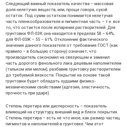
Следующий важный показатель качества – массовая
доля нелетучих веществ, или, проще говоря, сухой
остаток. Под сухим остатком понимается нелетучая
часть пленкообразователя и пигментная часть – т.е. все
то, что остается после испарения растворителей. Для
грунтовки ФЛ-03К она находится в пределах 58 – 64%,
для ФЛ-03Ж – 55 – 61%. Отклонение фактического
значения данного показателя от требования ГОСТ (как
правило – в большую сторону) означает, что
производитель сэкономил на связующем и заменил
часть дорогого фенольного лака дешевым наполнителем
(тальком или мелом), разбавив грунтовку растворителем
до требуемой вязкости. Покрытие на основе такой
грунтовки будет обладать худшими физико-
механическими свойствами (адгезия, эластичность,
прочность при ударе).
Степень перетира или дисперсность – показатель
влияющий на структуру, внешний вид и блеск покрытия.
Степень перетира – есть не что иное, как размер частиц
пигментов и наполнителей в грунтовке. Чем этот