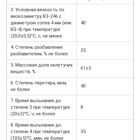
3. Условная вязкость по
вискозиметру ВЗ-246 с
диаметром сопла 4 мм (или
40
ВЗ-4) при температуре
(20,0±0,5)°С, с, не менее
4. Степень разбавления
25
разбавителем, % не более
5. Массовая доля нелетучих
61±3
веществ, %
6. Степень перетира, мкм,
40
не более
7. Время высыхания до
степени 3 при температуре
8
(20±2)°С, ч, не более
8. Время высыхания до
степени 4 при температуре
35
(105±5)°С, мин, не более