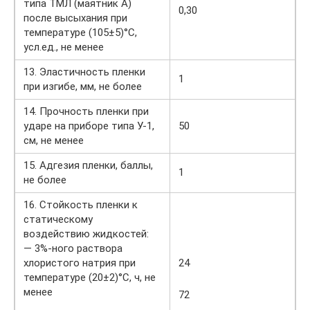
типа ТМЛ (маятник А)
0,30
после высыхания при
температуре (105±5)°С,
усл.ед., не менее
13. Эластичность пленки
1
при изгибе, мм, не более
14. Прочность пленки при
ударе на приборе типа У-1,
50
см, не менее
15. Адгезия пленки, баллы,
1
не более
16. Стойкость пленки к
статическому
воздействию жидкостей:
— 3%-ного раствора
хлористого натрия при
24
температуре (20±2)°С, ч, не
менее
72