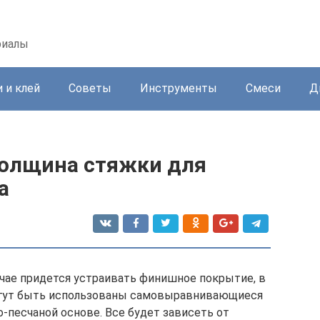
риалы
 и клей
Советы
Инструменты
Смеси
Д
толщина стяжки для
а
учае придется устраивать финишное покрытие, в
могут быть использованы самовыравнивающиеся
-песчаной основе. Все будет зависеть от