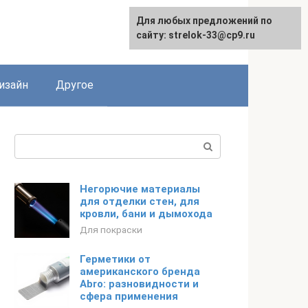
Для любых предложений по
Для любых предложений по
сайту: strelok-33@cp9.ru
сайту: strelok-33@cp9.ru
изайн
Другое
Поиск:
Негорючие материалы
для отделки стен, для
кровли, бани и дымохода
Для покраски
Герметики от
американского бренда
Abro: разновидности и
сфера применения