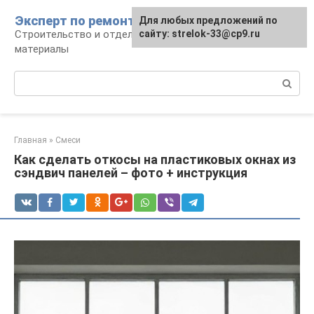
Перейти
Эксперт по ремонту
Для любых предложений по
Для любых предложений по
к
Строительство и отделка: работы и
сайту: strelok-33@cp9.ru
сайту: strelok-33@cp9.ru
контенту
материалы
Поиск:
Главная
»
Смеси
Как сделать откосы на пластиковых окнах из
сэндвич панелей – фото + инструкция