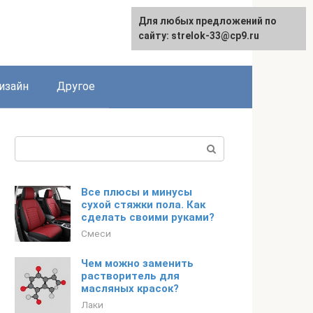
Для любых предложений по
Для любых предложений по
сайту: strelok-33@cp9.ru
сайту: strelok-33@cp9.ru
изайн
Другое
Поиск:
Все плюсы и минусы
сухой стяжки пола. Как
сделать своими руками?
Смеси
Чем можно заменить
растворитель для
масляных красок?
Лаки