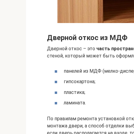
Дверной откос из МДФ
Дверной откос – это
часть простран
стеной, который может быть оформл
панелей из МДФ (мелко-диспе
гипсокартона;
пластика;
ламината.
По правилам ремонта установкой от
монтажа двери, а способ отделки выб
если дверь располагается на входе, т