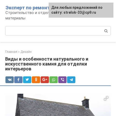
Перейти
Эксперт по ремонту
Для любых предложений по
Для любых предложений по
к
Строительство и отделка: работы и
сайту: strelok-33@cp9.ru
сайту: strelok-33@cp9.ru
контенту
материалы
Поиск:
Главная
»
Дизайн
Виды и особенности натурального и
искусственного камня для отделки
интерьеров