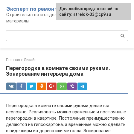
Перейти
Эксперт по ремонту
Для любых предложений по
Для любых предложений по
к
Строительство и отделка: работы и
сайту: strelok-33@cp9.ru
сайту: strelok-33@cp9.ru
контенту
материалы
Поиск:
Главная
»
Дизайн
Перегородка в комнате своими руками.
Зонирование интерьера дома
Перегородка в комнате своими руками делается
несложно. Реализовать можно временные и постоянные
перегородки в квартире. Постоянные преимущественно
делаются из гипсокартона, а временные можно сделать
в виде ширм из дерева или металла. Зонирование