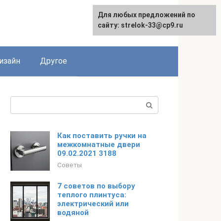
Для любых предложений по
Для любых предложений по
сайту: strelok-33@cp9.ru
сайту: strelok-33@cp9.ru
изайн
Другое
Поиск:
Как поставить ручки на
межкомнатные двери
09.02.2021 3188
Советы
7 советов по выбору
теплого плинтуса:
электрический или
водяной