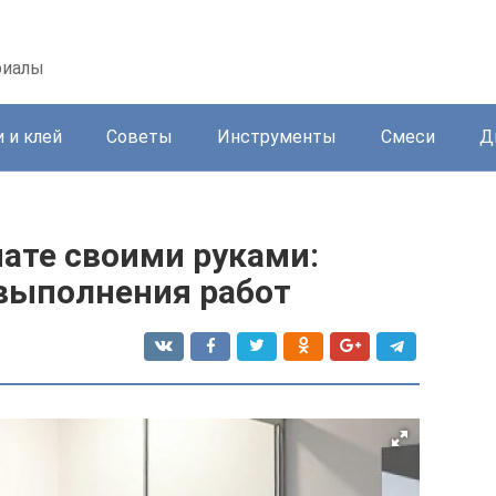
риалы
 и клей
Советы
Инструменты
Смеси
Д
ате своими руками:
выполнения работ