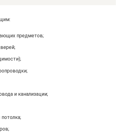
щим:
шающих предметов;
верей;
димости);
ропроводки;
овода и канализации;
 потолка;
ров;