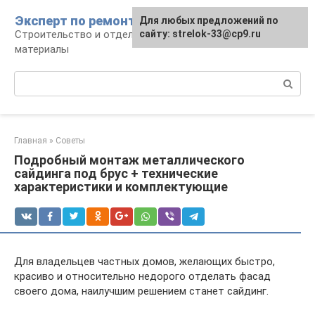
Перейти
Эксперт по ремонту
Для любых предложений по
Для любых предложений по
к
Строительство и отделка: работы и
сайту: strelok-33@cp9.ru
сайту: strelok-33@cp9.ru
контенту
материалы
Поиск:
Главная
»
Советы
Подробный монтаж металлического
сайдинга под брус + технические
характеристики и комплектующие
Для владельцев частных домов, желающих быстро,
красиво и относительно недорого отделать фасад
своего дома, наилучшим решением станет сайдинг.