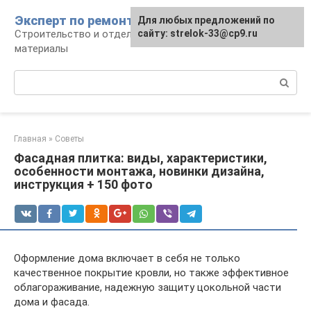
Перейти
Эксперт по ремонту
Для любых предложений по
Для любых предложений по
к
Строительство и отделка: работы и
сайту: strelok-33@cp9.ru
сайту: strelok-33@cp9.ru
контенту
материалы
Поиск:
Главная
»
Советы
Фасадная плитка: виды, характеристики,
особенности монтажа, новинки дизайна,
инструкция + 150 фото
Оформление дома включает в себя не только
качественное покрытие кровли, но также эффективное
облагораживание, надежную защиту цокольной части
дома и фасада.