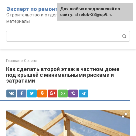
Перейти
Эксперт по ремонту
Для любых предложений по
Для любых предложений по
к
Строительство и отделка: работы и
сайту: strelok-33@cp9.ru
сайту: strelok-33@cp9.ru
контенту
материалы
Поиск:
Главная
»
Советы
Как сделать второй этаж в частном доме
под крышей с минимальными рисками и
затратами