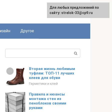
Для любых предложений по
Для любых предложений по
сайту: strelok-33@cp9.ru
сайту: strelok-33@cp9.ru
изайн
Другое
Поиск:
Вторая жизнь любимым
туфлям: ТОП-11 лучших
клеев для обуви
Герметики и клей
Правила и нюансы
монтажа стен из
пеноблоков своими
руками