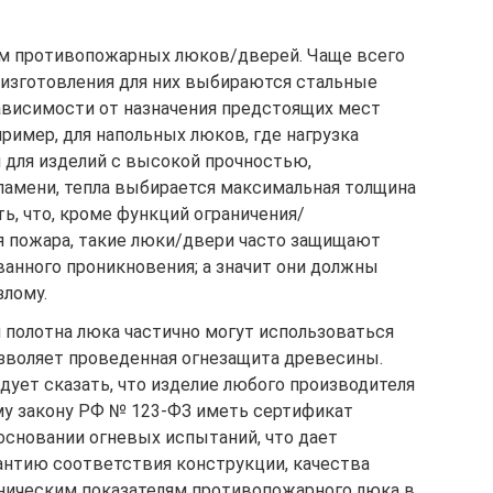
м противопожарных люков/дверей. Чаще всего
изготовления для них выбираются стальные
зависимости от назначения предстоящих мест
пример, для напольных люков, где нагрузка
 для изделий с высокой прочностью,
амени, тепла выбирается максимальная толщина
ть, что, кроме функций ограничения/
 пожара, такие люки/двери часто защищают
анного проникновения; а значит они должны
злому.
 полотна люка частично могут использоваться
зволяет проведенная огнезащита древесины.
едует сказать, что изделие любого производителя
у закону РФ № 123-ФЗ иметь сертификат
основании огневых испытаний, что дает
антию соответствия конструкции, качества
ническим показателям противопожарного люка в