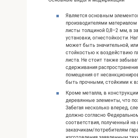
Является основным элементо
производителями материалом 
листы толщиной 0,8–2 мм, в 
установки, огнестойкости. На
может быть значительной, или
стойкостью к воздействию пл
листа. Не стоит также забыва
сдерживания распространения
помещения от несанкциониров
быть прочными, стойкими к в
Кроме металла, в конструкции
деревянные элементы, что по
Забегая несколько вперед, сл
должно согласно Федеральном
соответствия, полученный на 
заказчикам/потребителям гар
изготовления заявленным тех