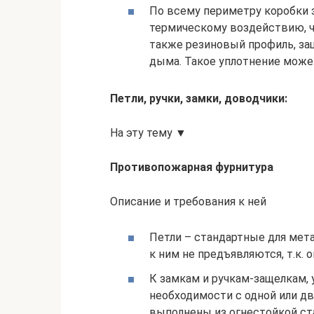
По всему периметру коробки з
термическому воздействию, ч
также резиновый профиль, за
дыма. Такое уплотнение может
Петли, ручки, замки, доводчики:
На эту тему ▼
Противопожарная фурнитура
Описание и требования к ней
Петли – стандартные для мета
к ним не предъявляются, т.к. 
К замкам и ручкам-защелкам,
необходимости с одной или д
выполнены из огнестойкой ст