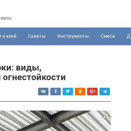
риалы
 и клей
Советы
Инструменты
Смеси
Д
ки: виды,
ы огнестойкости