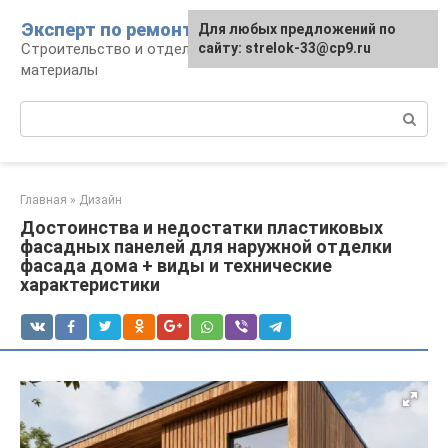
Перейти
Эксперт по ремонту
Для любых предложений по
Для любых предложений по
к
Строительство и отделка: работы и
сайту: strelok-33@cp9.ru
сайту: strelok-33@cp9.ru
контенту
материалы
Поиск:
Главная
»
Дизайн
Достоинства и недостатки пластиковых
фасадных панелей для наружной отделки
фасада дома + виды и технические
характеристики