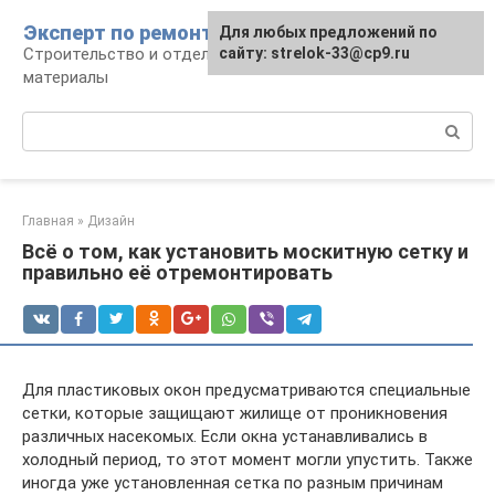
Перейти
Эксперт по ремонту
Для любых предложений по
Для любых предложений по
к
Строительство и отделка: работы и
сайту: strelok-33@cp9.ru
сайту: strelok-33@cp9.ru
контенту
материалы
Поиск:
Главная
»
Дизайн
Всё о том, как установить москитную сетку и
правильно её отремонтировать
Для пластиковых окон предусматриваются специальные
сетки, которые защищают жилище от проникновения
различных насекомых. Если окна устанавливались в
холодный период, то этот момент могли упустить. Также
иногда уже установленная сетка по разным причинам