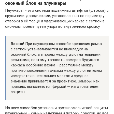
оконный блок на плунжеры
Плунжеры – это система подвижных штифтов (штоков) с
пружинами-доводчиками, установленных по периметру
створки в её торце и удерживающих каркас с сеткой в
оконном проёме путём упора во внутреннюю кромку.
Важно!
При плунжерном способе крепления рамка
с сеткой устанавливается не внакладку на
оконный блок, а в проём между уплотнительными
резинками, поэтому точность замеров будущего
каркаса особенно важна – расстояние между
противоположными точками между уплотнителем
измеряется в нескольких местах и среднее
значение принимается за проектное. Замеры, как
правило, выполняются фирмой — изготовителем
защиты.
Из всех способов установки противомоскитной защиты
плунжерный – самый надёжный и потому дорогой, но всё