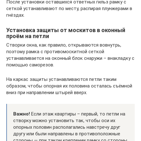
После установки оставшихся ответных гильз рамку с
сеткой устанавливают по месту, распирая плунжерами в
гнёздах.
Установка защиты от москитов в оконный
проём на петли
Створки окна, как правило, открываются вовнутрь,
поэтому рамка с противомоскитной сеткой
устанавливается на оконный блок снаружи – внакладку с
помощью саморезов.
На каркас защиты устанавливаются петли таким
образом, чтобы опорная их половина осталась съёмной
вниз при направлении штырей вверх.
Важно!
Если этаж квартиры – первый, то петли на
створку можно установить так, чтобы оси их
опорных половин располагались навстречу друг
другу или были направлены в противоположные
стороны — при таком креплении рамку со стороны