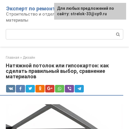
Перейти
Эксперт по ремонту
Для любых предложений по
Для любых предложений по
к
Строительство и отделка: работы и
сайту: strelok-33@cp9.ru
сайту: strelok-33@cp9.ru
контенту
материалы
Поиск:
Главная
»
Дизайн
Натяжной потолок или гипсокартон: как
сделать правильный выбор, сравнение
материалов