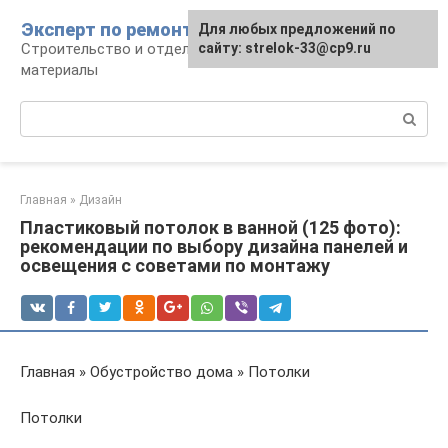
Перейти
Эксперт по ремонту
Для любых предложений по
Для любых предложений по
к
Строительство и отделка: работы и
сайту: strelok-33@cp9.ru
сайту: strelok-33@cp9.ru
контенту
материалы
Поиск:
Главная
»
Дизайн
Пластиковый потолок в ванной (125 фото):
рекомендации по выбору дизайна панелей и
освещения с советами по монтажу
Главная » Обустройство дома » Потолки
Потолки