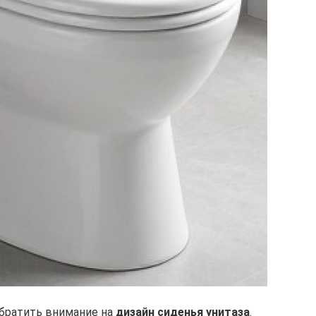
обратить внимание на
дизайн сиденья унитаза
.