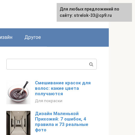
Для любых предложений по
Для любых предложений по
сайту: strelok-33@cp9.ru
сайту: strelok-33@cp9.ru
изайн
Другое
Поиск:
Смешивание красок для
волос: какие цвета
получаются
Для покраски
Дизайн Маленькой
Прихожей: 7 ошибок, 4
правила и 73 реальные
фото