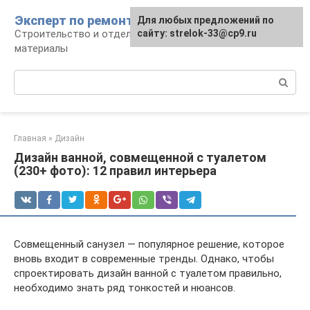
Перейти
Эксперт по ремонту
Для любых предложений по
Для любых предложений по
к
Строительство и отделка: работы и
сайту: strelok-33@cp9.ru
сайту: strelok-33@cp9.ru
контенту
материалы
Поиск:
Главная
»
Дизайн
Дизайн ванной, совмещенной с туалетом
(230+ фото): 12 правил интерьера
Совмещенный санузел — популярное решение, которое
вновь входит в современные тренды. Однако, чтобы
спроектировать дизайн ванной с туалетом правильно,
необходимо знать ряд тонкостей и нюансов.