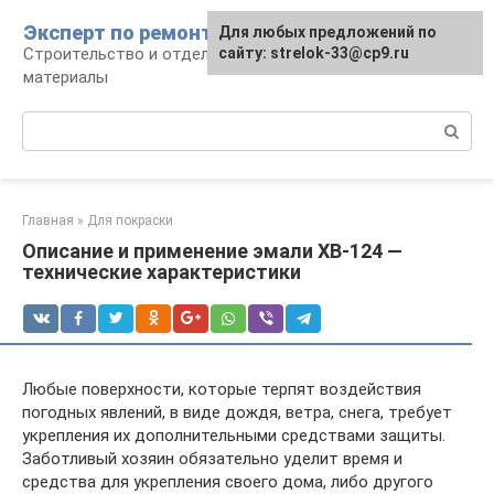
Перейти
Эксперт по ремонту
Для любых предложений по
Для любых предложений по
к
Строительство и отделка: работы и
сайту: strelok-33@cp9.ru
сайту: strelok-33@cp9.ru
контенту
материалы
Поиск:
Главная
»
Для покраски
Описание и применение эмали ХВ-124 —
технические характеристики
Любые поверхности, которые терпят воздействия
погодных явлений, в виде дождя, ветра, снега, требует
укрепления их дополнительными средствами защиты.
Заботливый хозяин обязательно уделит время и
средства для укрепления своего дома, либо другого