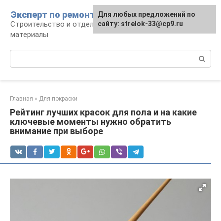
Перейти
Эксперт по ремонту
Для любых предложений по
Для любых предложений по
к
Строительство и отделка: работы и
сайту: strelok-33@cp9.ru
сайту: strelok-33@cp9.ru
контенту
материалы
Поиск:
Главная
»
Для покраски
Рейтинг лучших красок для пола и на какие
ключевые моменты нужно обратить
внимание при выборе