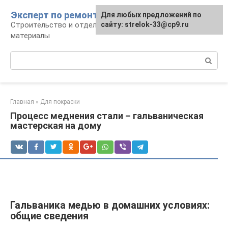
Перейти
Эксперт по ремонту
Для любых предложений по
Для любых предложений по
к
Строительство и отделка: работы и
сайту: strelok-33@cp9.ru
сайту: strelok-33@cp9.ru
контенту
материалы
Поиск:
Главная
»
Для покраски
Процесс меднения стали – гальваническая
мастерская на дому
Гальваника медью в домашних условиях:
общие сведения