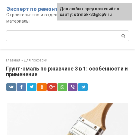
Перейти
Эксперт по ремонту
Для любых предложений по
Для любых предложений по
к
Строительство и отделка: работы и
сайту: strelok-33@cp9.ru
сайту: strelok-33@cp9.ru
контенту
материалы
Поиск:
Главная
»
Для покраски
Грунт-эмаль по ржавчине 3 в 1: особенности и
применение