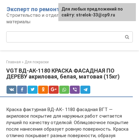
Перейти
Эксперт по ремонту
Для любых предложений по
Для любых предложений по
к
Строительство и отделка: работы и
сайту: strelok-33@cp9.ru
сайту: strelok-33@cp9.ru
контенту
материалы
Поиск:
Главная
»
Для покраски
VGT ВД-АК-1180 КРАСКА ФАСАДНАЯ ПО
ДЕРЕВУ акриловая, белая, матовая (15кг)
Краска фактурная ВД-АК- 1180 фасадная ВГТ —
акриловое покрытие для наружных работ считается
лучшей по качеству отделкой. Облицовочное покрытие
после нанесения образует ровную поверхность. Краска
отлично покрывает разные поверхности, образуя