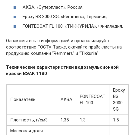
АКВА, «Суперпласт», Россия;
Epoxy BS 3000 SG, «Remmers», Германия;
FONTECOAT FL 100, «ТИККУРИЛА», Финляндия.
Ознакомьтесь с информацией и проанализируйте
соответствие ГОСТу. Также, скачайте прайс-листы на
продукцию компании “Remmers” и “Tikkurila”
Технические характеристики водоэмульсионной
краски
ВЭАК 1180
Epoxy
FONTECOAT
BS
Показатель
АКВА
FL 100
3000
SG
Плотность, г/см3
1.35
1.3
1.5
Массовая доля