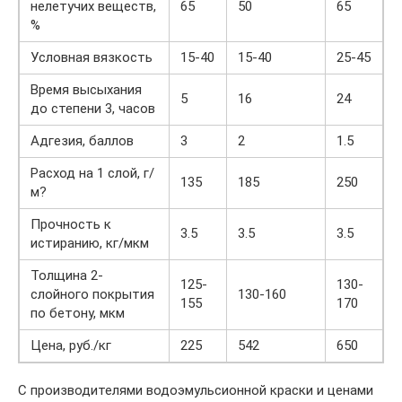
нелетучих веществ,
65
50
65
%
Условная вязкость
15-40
15-40
25-45
Время высыхания
5
16
24
до степени 3, часов
Адгезия, баллов
3
2
1.5
Расход на 1 слой, г/
135
185
250
м?
Прочность к
3.5
3.5
3.5
истиранию, кг/мкм
Толщина 2-
125-
130-
слойного покрытия
130-160
155
170
по бетону, мкм
Цена, руб./кг
225
542
650
С производителями водоэмульсионной краски и ценами