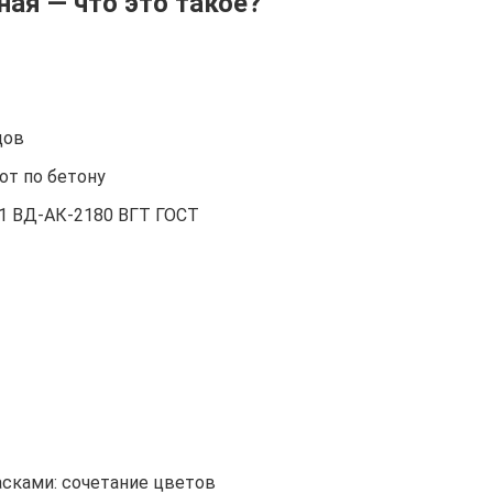
ая — что это такое?
дов
от по бетону
5.1 ВД-АК-2180 ВГТ ГОСТ
асками: сочетание цветов