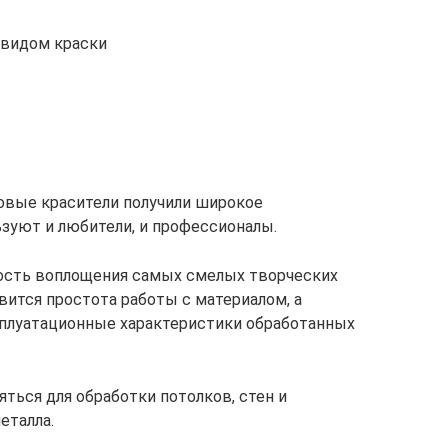
 видом краски
овые красители получили широкое
ьзуют и любители, и профессионалы.
ость воплощения самых смелых творческих
вится простота работы с материалом, а
сплуатационные характеристики обработанных
ться для обработки потолков, стен и
еталла.