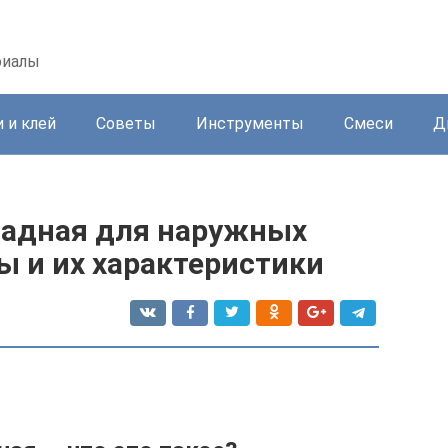
риалы
 и клей
Советы
Инструменты
Смеси
Д
садная для наружных
ды и их характеристики