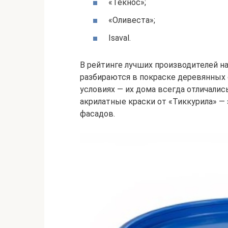
«Текнос»;
«Оливеста»;
Isaval.
В рейтинге лучших производителей н
разбираются в покраске деревянных 
условиях — их дома всегда отличали
акрилатные краски от «Тиккурила» —
фасадов.