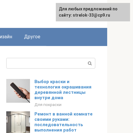
Для любых предложений по
Для любых предложений по
сайту: strelok-33@cp9.ru
сайту: strelok-33@cp9.ru
изайн
Другое
Поиск:
Выбор краски и
технология окрашивания
деревянной лестницы
внутри дома
Для покраски
Ремонт в ванной комнате
своими руками:
последовательность
выполнения работ