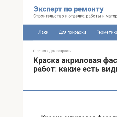
Перейти
Эксперт по ремонту
к
контенту
Строительство и отделка: работы и мате
Лаки
Для покраски
Герметики
Главная
»
Для покраски
Краска акриловая фа
работ: какие есть ви