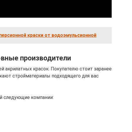
персионной краски от водоэмульсионной
овные производители
й акрилатных красок. Покупателю стоит заранее
скают стройматериалы подходящего для вас
ей следующие компании: