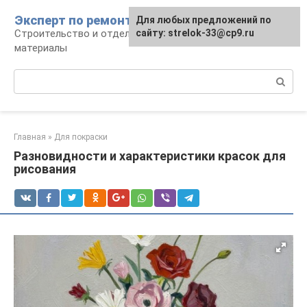
Перейти
Эксперт по ремонту
Для любых предложений по
Для любых предложений по
к
Строительство и отделка: работы и
сайту: strelok-33@cp9.ru
сайту: strelok-33@cp9.ru
контенту
материалы
Поиск:
Главная
»
Для покраски
Разновидности и характеристики красок для
рисования