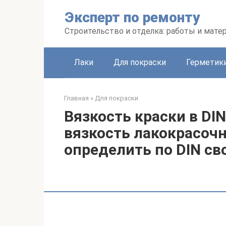
Перейти
Эксперт по ремонту
к
контенту
Строительство и отделка: работы и мате
Лаки
Для покраски
Герметики
Главная
»
Для покраски
Вязкость краски в DIN
вязкость лакокрасочн
определить по DIN с