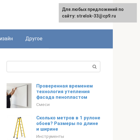
Для любых предложений по
Для любых предложений по
сайту: strelok-33@cp9.ru
сайту: strelok-33@cp9.ru
изайн
Другое
Поиск:
Проверенная временем
технология утепления
фасада пенопластом
Смеси
Сколько метров в 1 рулоне
обоев? Размеры по длине
и ширине
Инструменты