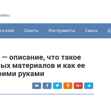
риалы
 и клей
Советы
Инструменты
Смеси
Д
 — описание, что такое
ых материалов и как ее
воими руками