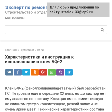
Перейти
Эксперт по ремонту
Для любых предложений по
Для любых предложений по
к
Строительство и отделка: работы и
сайту: strelok-33@cp9.ru
сайту: strelok-33@cp9.ru
контенту
материалы
Поиск:
Главная
»
Герметики и клей
Характеристики и инструкция к
использованию клея БФ-2
Клей БФ-2 (фенолполивинилацетатный) был разработан
Г.С. Петровым ещё в середине XX века, но до сих пор нет
ему аналогов по составу. Клеящая смесь имеет вязкую
не слишком густую консистенцию, резкий запах и не
очень яркий цвет. Технические характеристики состава