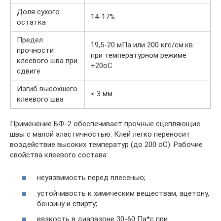
Доля сухого
14-17%
остатка
Предел
19,5-20 мПа или 200 кгс/см.кв.
прочности
при температурном режиме
клеевого шва при
+20оС
сдвиге
Изгиб высохшего
< 3 мм
клеевого шва
Применение БФ-2 обеспечивает прочные сцепляющие
швы с малой эластичностью. Клей легко переносит
воздействие высоких температур (до 200 оС). Рабочие
свойства клеевого состава:
неуязвимость перед плесенью;
устойчивость к химическим веществам, ацетону,
бензину и спирту;
вязкость в диапазоне 30-60 Па*с при