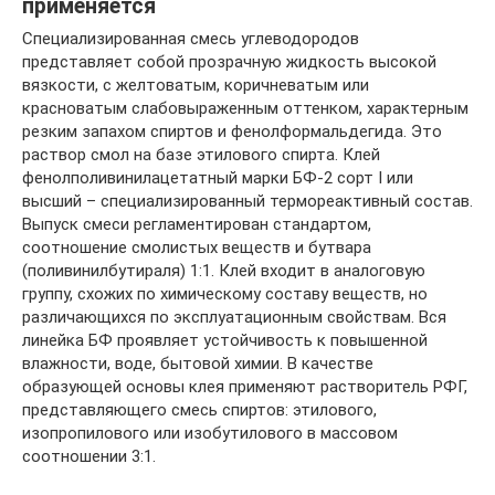
применяется
Специализированная смесь углеводородов
представляет собой прозрачную жидкость высокой
вязкости, с желтоватым, коричневатым или
красноватым слабовыраженным оттенком, характерным
резким запахом спиртов и фенолформальдегида. Это
раствор смол на базе этилового спирта. Клей
фенолполивинилацетатный марки БФ-2 сорт I или
высший – специализированный термореактивный состав.
Выпуск смеси регламентирован стандартом,
соотношение смолистых веществ и бутвара
(поливинилбутираля) 1:1. Клей входит в аналоговую
группу, схожих по химическому составу веществ, но
различающихся по эксплуатационным свойствам. Вся
линейка БФ проявляет устойчивость к повышенной
влажности, воде, бытовой химии. В качестве
образующей основы клея применяют растворитель РФГ,
представляющего смесь спиртов: этилового,
изопропилового или изобутилового в массовом
соотношении 3:1.