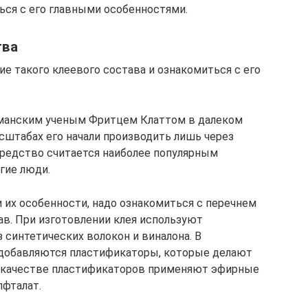
ься с его главными особенностями.
тва
е такого клеевого состава и ознакомиться с его
рманским ученым Фритцем Клаттом в далеком
сштабах его начали производить лишь через
 средство считается наиболее популярным
гие люди.
 их особенности, надо ознакомиться с перечнем
ав. При изготовлении клея используют
 синтетических волокон и виналона. В
добавляются пластификаторы, которые делают
 В качестве пластификаторов применяют эфирные
лфталат.