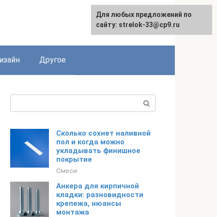
Для любых предложений по
Для любых предложений по
сайту: strelok-33@cp9.ru
сайту: strelok-33@cp9.ru
изайн
Другое
Поиск:
Сколько сохнет наливной
пол и когда можно
укладывать финишное
покрытие
Смеси
Анкера для кирпичной
кладки: разновидности
крепежа, нюансы
монтажа