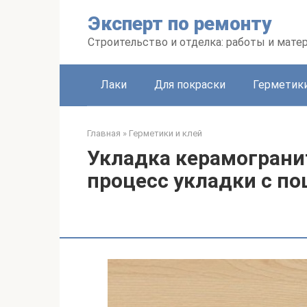
Перейти
Эксперт по ремонту
к
контенту
Строительство и отделка: работы и мате
Лаки
Для покраски
Герметики
Главная
»
Герметики и клей
Укладка керамогранит
процесс укладки с п