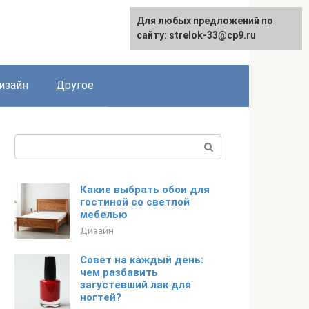
Для любых предложений по
Для любых предложений по
сайту: strelok-33@cp9.ru
сайту: strelok-33@cp9.ru
изайн
Другое
Поиск:
Какие выбрать обои для
гостиной со светлой
мебелью
Дизайн
Совет на каждый день:
чем разбавить
загустевший лак для
ногтей?