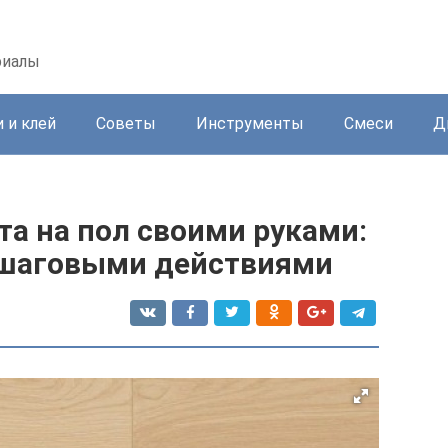
риалы
 и клей
Советы
Инструменты
Смеси
Д
а на пол своими руками:
ошаговыми действиями