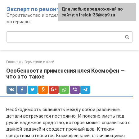
Перейти
Эксперт по ремонту
Для любых предложений по
Для любых предложений по
к
Строительство и отделка: работы и
сайту: strelok-33@cp9.ru
сайту: strelok-33@cp9.ru
контенту
материалы
Поиск:
Главная
»
Герметики и клей
Особенности применения клея Космофен —
что это такое
Необходимость склеивать между собой различные
детали встречается постоянно. И полезно иметь под
рукой надежное средство, которое может справиться с
данной задачей и создаст прочный шов. К таким
средствам относится Космофен клей, отличающийся